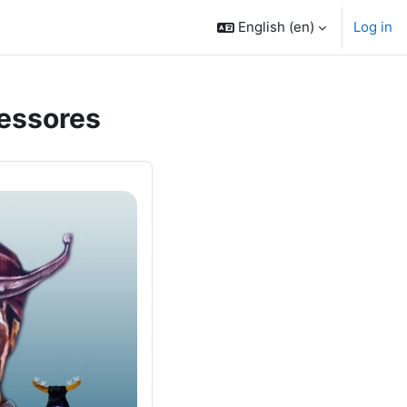
English ‎(en)‎
Log in
fessores